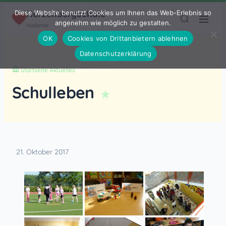
Zum Inhalt springen
Diese Website benutzt Cookies um Ihnen das Web-Erlebnis so
Herzenbergschule
angenehm wie möglich zu gestalten.
Hadamar
OK
Cookies von Drittanbietern ablehnen
Datenschutzerklärung
Startseite
›
Aktuelles
›
Schulleben
Schulleben
21. Oktober 2017