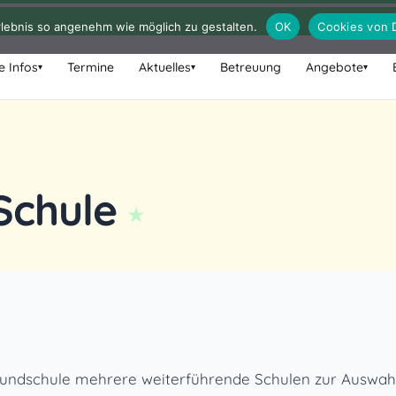
lebnis so angenehm wie möglich zu gestalten.
OK
Cookies von 
e Infos
Termine
Aktuelles
Betreuung
Angebote
▾
▾
▾
Schule
rundschule mehrere weiterführende Schulen zur Auswa