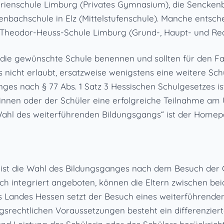
rienschule Limburg (Privates Gymnasium), die Senckenb
enbachschule in Elz (Mittelstufenschule). Manche entsc
heodor-Heuss-Schule Limburg (Grund-, Haupt- und Real
die gewünschte Schule benennen und sollten für den Fal
 nicht erlaubt, ersatzweise wenigstens eine weitere Sc
ges nach § 77 Abs. 1 Satz 3 Hessischen Schulgesetzes i
rinnen oder der Schüler eine erfolgreiche Teilnahme am
„Wahl des weiterführenden Bildungsgangs“ ist der Home
 ist die Wahl des Bildungsganges nach dem Besuch der 
h integriert angeboten, können die Eltern zwischen b
es Landes Hessen setzt der Besuch eines weiterführend
ngsrechtlichen Voraussetzungen besteht ein differenzie