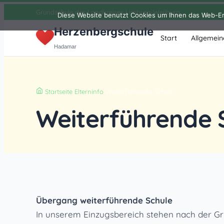
Zum Inhalt springen
Grundschule des Landkreises Limburg-Weilburg
Diese Website benutzt Cookies um Ihnen das Web-Er
Herzenbergschule
Start
Allgemein
Hadamar
Startseite
›
Elterninfo
›
Weiterführende Schule
Weiterführende 
Übergang weiterführende Schule
In unserem Einzugsbereich stehen nach der G