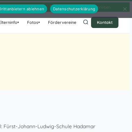
06433 – 9436
E-Mail schreiben
Drittanbietern ablehnen
Datenschutzerklärung
Elterninfo
Fotos
Fördervereine
Kontakt
▾
▾
hl: Fürst-Johann-Ludwig-Schule Hadamar