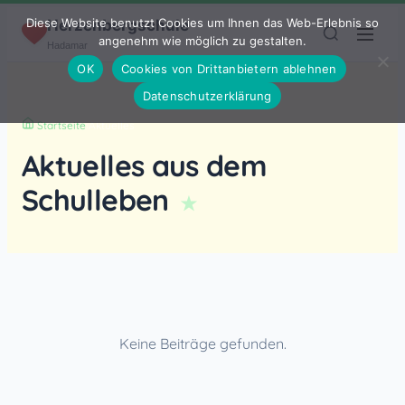
Zum Inhalt springen
Diese Website benutzt Cookies um Ihnen das Web-Erlebnis so
Herzenbergschule
angenehm wie möglich zu gestalten.
Hadamar
OK
Cookies von Drittanbietern ablehnen
Datenschutzerklärung
Startseite
›
Aktuelles
Aktuelles aus dem
Schulleben
Keine Beiträge gefunden.