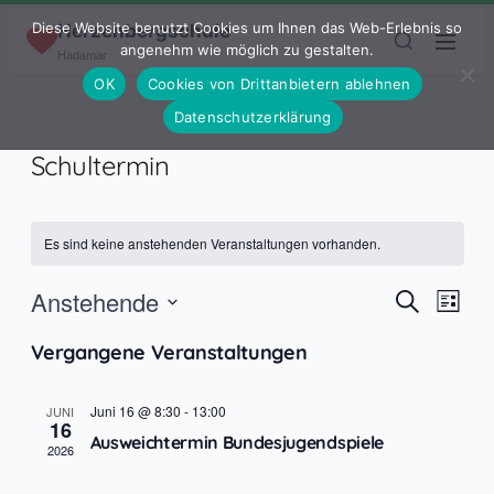
Zum Inhalt springen
Diese Website benutzt Cookies um Ihnen das Web-Erlebnis so
Herzenbergschule
angenehm wie möglich zu gestalten.
Hadamar
OK
Cookies von Drittanbietern ablehnen
Datenschutzerklärung
Schultermin
Es sind keine anstehenden Veranstaltungen vorhanden.
Veranst
Vera
Anstehende
Suche
Liste
Ansi
Suche
Datum
Navi
Vergangene Veranstaltungen
und
wählen.
Ansichte
Juni 16 @ 8:30
-
13:00
JUNI
Navigati
16
Ausweichtermin Bundesjugendspiele
2026