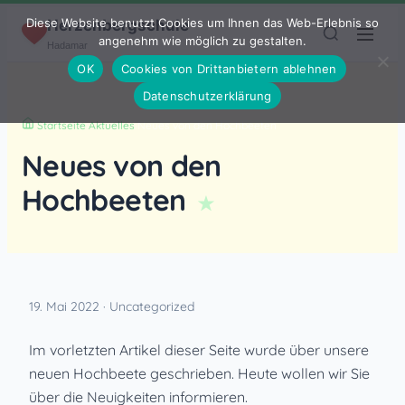
Zum Inhalt springen
Diese Website benutzt Cookies um Ihnen das Web-Erlebnis so
Herzenbergschule
angenehm wie möglich zu gestalten.
Hadamar
OK
Cookies von Drittanbietern ablehnen
Datenschutzerklärung
Startseite
›
Aktuelles
›
Neues von den Hochbeeten
Neues von den
Hochbeeten
19. Mai 2022 · Uncategorized
Im vorletzten Artikel dieser Seite wurde über unsere
neuen Hochbeete geschrieben. Heute wollen wir Sie
über die Neuigkeiten informieren.