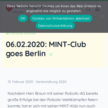
Zum Inhalt springen
Diese Website benutzt Cookies um Ihnen das Web-Erlebnis so
Herzenbergschule
angenehm wie möglich zu gestalten.
Hadamar
OK
Cookies von Drittanbietern ablehnen
Datenschutzerklärung
Startseite
›
Aktuelles
›
06.02.2020: MINT-Club goes Berlin
06.02.2020: MINT-Club
goes Berlin
13. Februar 2020 · Veranstaltung 2020
Nachdem Herr Braun mit seiner Robotic-AG bereits
große Erfolge bei den Robotic-Wettkämpfen feiern
konnte, hat er sich mit seinen MINT-Kids nun auch